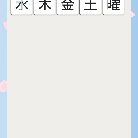
水
木
金
土
曜