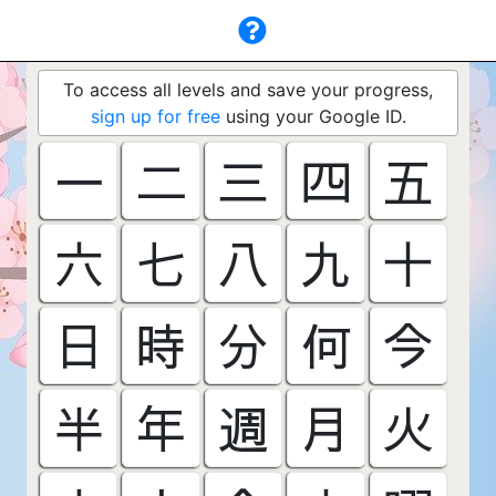
To access all levels and save your progress,
sign up for free
using your Google ID.
一
二
三
四
五
六
七
八
九
十
日
時
分
何
今
半
年
週
月
火